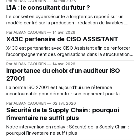
Par ALBAN CAOUREN
04 mai 2026
vouloir se cacher sous son bureau.
L'IA : le consultant du futur ?
Le conseil en cybersécurité a longtemps reposé sur un
modèle centré sur la production : rédaction de livrables,
formalisation des exigences, conseils. Avec l’arrivée de
Par ALBAN CAOUREN
14 avr. 2026
l’intelligence artificielle, cette logique évolue.
X43C partenaire de CISO ASSISTANT
X43C est partenariat avec CISO Assistant afin de renforcer
l’accompagnement des organisations dans la structuration
et le pilotage de leur cybersécurité.
Par ALBAN CAOUREN
14 avr. 2026
Importance du choix d'un auditeur ISO
27001
La norme ISO 27001 est aujourd’hui une référence
incontournable pour démontrer son engament pour la
sécurité de l'information
Par ALBAN CAOUREN
02 avr. 2026
Sécurité de la Supply Chain : pourquoi
l’inventaire ne suffit plus
Notre intervention en replay : Sécurité de la Supply Chain :
pourquoi l’inventaire ne suffit plus