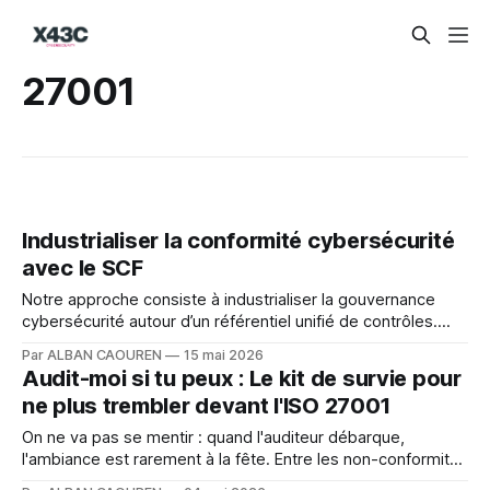
27001
Industrialiser la conformité cybersécurité
avec le SCF
Notre approche consiste à industrialiser la gouvernance
cybersécurité autour d’un référentiel unifié de contrôles.
Pour cela, nous nous appuyons sur le Secure Controls
Par ALBAN CAOUREN
15 mai 2026
Framework (SCF)
Audit-moi si tu peux : Le kit de survie pour
ne plus trembler devant l'ISO 27001
On ne va pas se mentir : quand l'auditeur débarque,
l'ambiance est rarement à la fête. Entre les non-conformités
qui font peur et les procédures oubliées, on a vite fait de