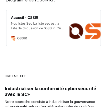
programme de l'OSSIR ici :
Accueil - OSSIR
Nos listes Sec La liste sec est la
liste de discussion de l’OSSIR. C’est
une liste de discussion modérée
dont les participants doivent
OSSIR
respecter la charte. S’inscrire
Resist Les listes resist et ossirb des
groupes de travail respectifs. Il
s’agit de listes d’informations (et
non de discussion) relatives au
fonctionnement des groupes et des
réunions. […]
LIRE LA SUITE
Industrialiser la conformité cybersécurité
avec le SCF
Notre approche consiste à industrialiser la gouvernance
cybersécurité autour d’un référentiel unifié de contrôles.