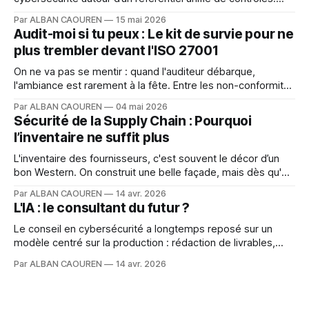
Pour cela, nous nous appuyons sur le Secure Controls
Par ALBAN CAOUREN
15 mai 2026
Framework (SCF)
Audit-moi si tu peux : Le kit de survie pour ne
plus trembler devant l'ISO 27001
On ne va pas se mentir : quand l'auditeur débarque,
l'ambiance est rarement à la fête. Entre les non-conformités
qui font peur et les procédures oubliées, on a vite fait de
Par ALBAN CAOUREN
04 mai 2026
vouloir se cacher sous son bureau.
Sécurité de la Supply Chain : Pourquoi
l’inventaire ne suffit plus
L'inventaire des fournisseurs, c'est souvent le décor d’un
bon Western. On construit une belle façade, mais dès qu'on
pousse la porte, on se rend compte qu'il n'y a personne
Par ALBAN CAOUREN
14 avr. 2026
dans le saloon.
L'IA : le consultant du futur ?
Le conseil en cybersécurité a longtemps reposé sur un
modèle centré sur la production : rédaction de livrables,
formalisation des exigences, conseils. Avec l’arrivée de
Par ALBAN CAOUREN
14 avr. 2026
l’intelligence artificielle, cette logique évolue.