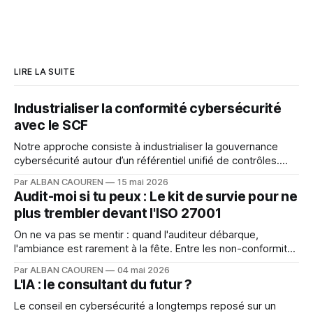
LIRE LA SUITE
Industrialiser la conformité cybersécurité
avec le SCF
Notre approche consiste à industrialiser la gouvernance
cybersécurité autour d’un référentiel unifié de contrôles.
Pour cela, nous nous appuyons sur le Secure Controls
Par ALBAN CAOUREN
15 mai 2026
Framework (SCF)
Audit-moi si tu peux : Le kit de survie pour ne
plus trembler devant l'ISO 27001
On ne va pas se mentir : quand l'auditeur débarque,
l'ambiance est rarement à la fête. Entre les non-conformités
qui font peur et les procédures oubliées, on a vite fait de
Par ALBAN CAOUREN
04 mai 2026
vouloir se cacher sous son bureau.
L'IA : le consultant du futur ?
Le conseil en cybersécurité a longtemps reposé sur un