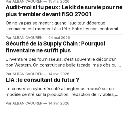
Par ALBAN CAOUREN
15 mai 2026
Framework (SCF)
Audit-moi si tu peux : Le kit de survie pour ne
plus trembler devant l'ISO 27001
On ne va pas se mentir : quand l'auditeur débarque,
l'ambiance est rarement à la fête. Entre les non-conformités
qui font peur et les procédures oubliées, on a vite fait de
Par ALBAN CAOUREN
04 mai 2026
vouloir se cacher sous son bureau.
Sécurité de la Supply Chain : Pourquoi
l’inventaire ne suffit plus
L'inventaire des fournisseurs, c'est souvent le décor d’un
bon Western. On construit une belle façade, mais dès qu'on
pousse la porte, on se rend compte qu'il n'y a personne
Par ALBAN CAOUREN
14 avr. 2026
dans le saloon.
L'IA : le consultant du futur ?
Le conseil en cybersécurité a longtemps reposé sur un
modèle centré sur la production : rédaction de livrables,
formalisation des exigences, conseils. Avec l’arrivée de
Par ALBAN CAOUREN
14 avr. 2026
l’intelligence artificielle, cette logique évolue.